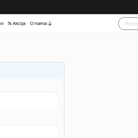
vi
% Akcija
O nama