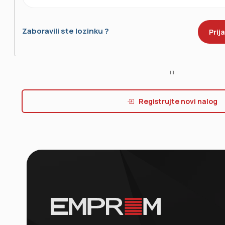
Zaboravili ste lozinku ?
ili
Registrujte novi nalog