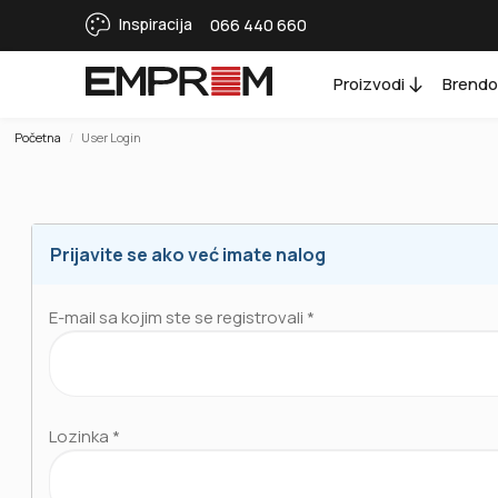
Inspiracija
066 440 660
Proizvodi
Brendo
Početna
User Login
Prijavite se ako već imate nalog
E-mail sa kojim ste se registrovali *
Lozinka *