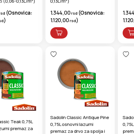
zi (0,06-0,13L/m
)
0,13L/m
)
1.34
(
Osnovica:
1.344,00
(
Osnovica:
rsd
rsd
1.12
)
1.120,00
)
sd
rsd
Sadolin Classic Antique Pine
Sadol
assic Teak 0,75L
0,75L osnovni lazurni
0,75L
zurni premaz za
premaz za drvo za spolja i
prema