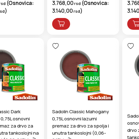
(
Osnovica:
3.768,00
(
Osnovica:
3.76
rsd
rsd
)
3.140,00
)
3.14
rsd
rsd
assic Dark
Sadolin Classic Mahogany
Sadol
 0,75L osnovni
0,75L osnovni lazurni
osnov
emaz za drvo za
premaz za drvo za spolja i
drvo 
utra tankoslojni na
unutra tankoslojni (0,06-
tanko
2
2