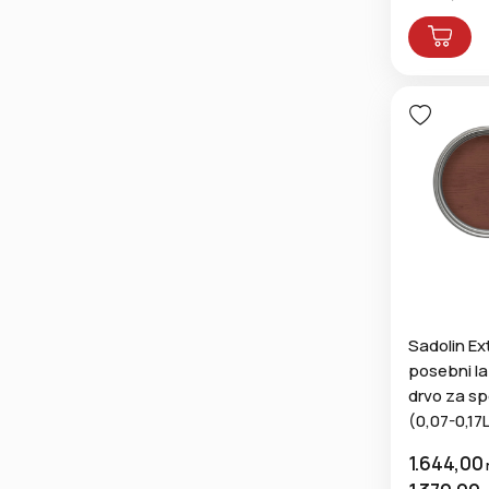
Sadolin Ex
posebni l
drvo za sp
(0,07-0,17
1.644,00