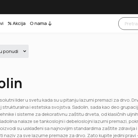
vi
% Akcija
O nama
olin
solutni lider u svetu kada su u pitanju lazurni premazi za drvo. Dr
 strukturalna i estetska svojstva. Sadolin, sada kao deo grupacij
hnike i sisteme za dekorativnu zaštitu drveta, od klasičnih uljn
adolina nalaze se tankoslojni i debeloslojni lazurni premazi, pok
oizvodi su usklađeni sa najnovijim standardima zaštite zdravlja i 
ti naziv za sve lazurne premaze za drvo. Zato kupite jedini pravi -