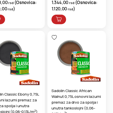
8,00
(
Osnovica:
1.344,00
(
Osnovica:
rsd
rsd
0,00
)
1.120,00
)
rsd
rsd
Sadolin Classic African
in Classic Ebony 0,75L
Walnut 0,75L osnovni lazurni
ni lazurni premaz za
premaz za drvo za spolja i
za spolja i unutra
unutra tankoslojni (0,06-
2
slojni (0,06-0,13L/m
)
2