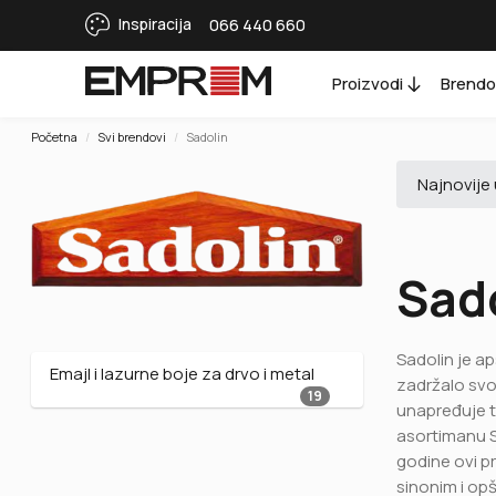
Inspiracija
066 440 660
Proizvodi
Brendo
Početna
Svi brendovi
Sadolin
Sad
Sadolin je ap
Emajl i lazurne boje za drvo i metal
zadržalo svoj
19
unapređuje te
asortimanu S
godine ovi pr
sinonim i opš