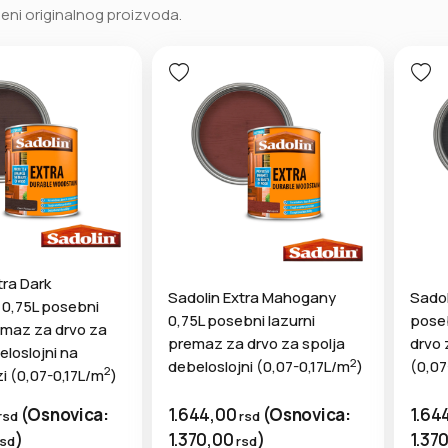
meni originalnog proizvoda.
tra Dark
Sadolin Extra Mahogany
Sadol
 0,75L posebni
0,75L posebni lazurni
poseb
emaz za drvo za
premaz za drvo za spolja
drvo 
eloslojni na
2
debeloslojni (0,07-0,17L/m
)
(0,07
2
zi (0,07-0,17L/m
)
1.644,00
(
Osnovica:
1.64
(
Osnovica:
rsd
rsd
1.370,00
)
1.37
)
rsd
rsd