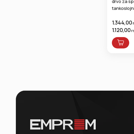
drvo za spo
tankoslojn
1.344,00
1.120,00
r