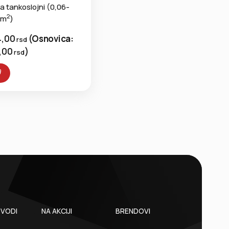
a tankoslojni (0,06-
2
/m
)
4,00
(
Osnovica:
rsd
0,00
)
rsd
ZVODI
NA AKCIJI
BRENDOVI