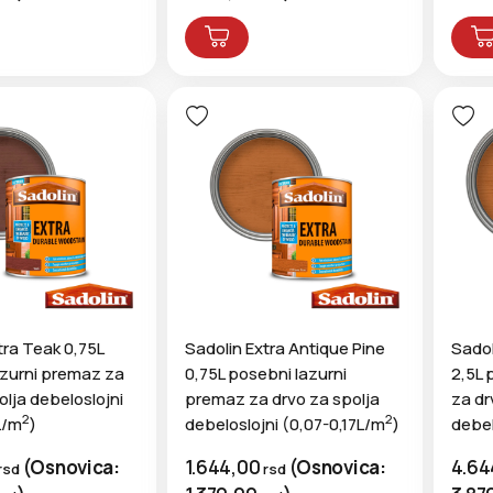
tra Teak 0,75L
Sadolin Extra Antique Pine
Sadol
azurni premaz za
0,75L posebni lazurni
2,5L 
olja debeloslojni
premaz za drvo za spolja
za dr
2
2
L/m
)
debeloslojni (0,07-0,17L/m
)
debel
(
Osnovica:
1.644,00
(
Osnovica:
4.64
rsd
rsd