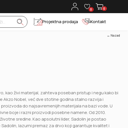
0
0
Projektna prodaja
Kontakt
← Nazad
vo, kao živi materijal, zahteva poseban pristup i negu kako bi
e Akzo Nobel, već dve stotine godina stalno razvija i
ih proizvoda do najsavremenijih materijala na bazi vode. U
rivne boje i razni proizvodi posebne namene. Od 2010.
životne sredine. Kao apsolutni lider, Sadolin je postao
 Sadolin, lazurni premaz za drvo koji garantuje kvalitet i