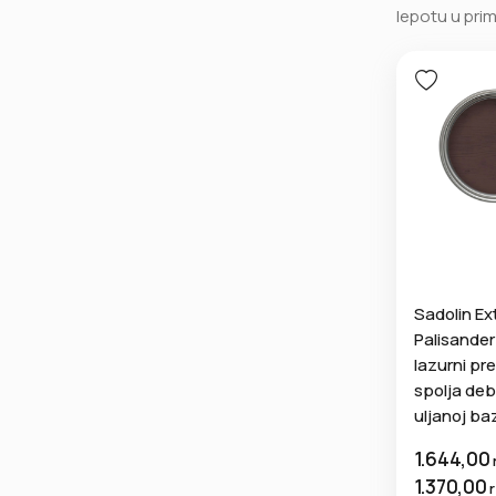
lepotu u pri
Sadolin Ex
Palisander
lazurni pr
spolja deb
uljanoj ba
1.644,00
1.370,00