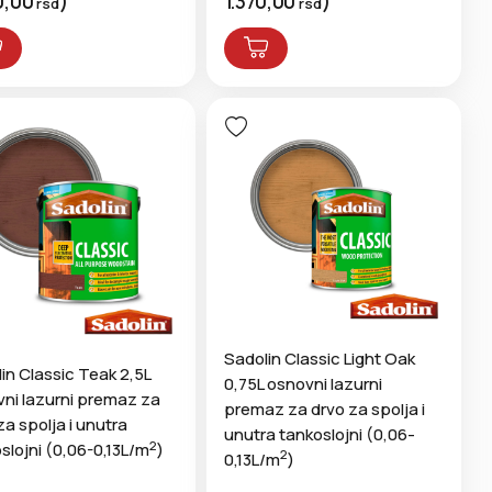
0,00
)
1.370,00
)
rsd
rsd
Sadolin Classic Light Oak
in Classic Teak 2,5L
0,75L osnovni lazurni
ni lazurni premaz za
premaz za drvo za spolja i
za spolja i unutra
unutra tankoslojni (0,06-
2
slojni (0,06-0,13L/m
)
2
0,13L/m
)