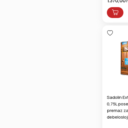
1.370,00
Sadolin Ex
0,75L pose
premaz za 
debelosloj