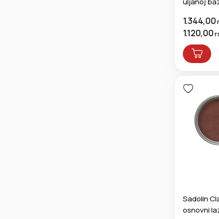
uljanoj ba
1.344,00
1.120,00
r
Sadolin Cl
osnovni la