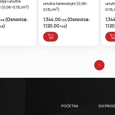
lja i unutra
unutra tankoslojni (0,06-
unutr
2
i (0,06-0,13L/m
)
2
0,13L/m
)
0,13L
(
Osnovica:
1.344,00
(
Osnovica:
1.34
rsd
rsd
)
1.120,00
)
1.12
sd
rsd
1
POČETNA
SVI PROI