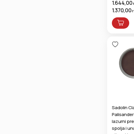
1.644,00
1.370,00
Sadolin Cl
Palisander
lazurni pr
spolja i un