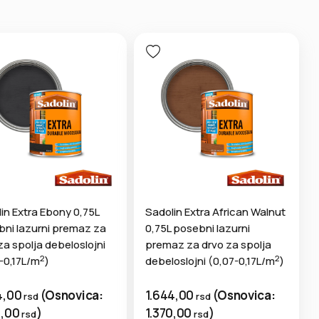
in Extra Ebony 0,75L
Sadolin Extra African Walnut
ni lazurni premaz za
0,75L posebni lazurni
za spolja debeloslojni
premaz za drvo za spolja
2
2
-0,17L/m
)
debeloslojni (0,07-0,17L/m
)
4,00
(
Osnovica:
1.644,00
(
Osnovica:
rsd
rsd
0,00
)
1.370,00
)
rsd
rsd