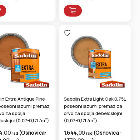
in Extra Antique Pine
Sadolin Extra Light Oak 0,75L
posebni lazurni premaz
posebni lazurni premaz za
vo za spolja
drvo za spolja debeloslojni
2
2
oslojni (0,07-0,17L/m
)
(0,07-0,17L/m
)
4,00
(
Osnovica:
1.644,00
(
Osnovica:
rsd
rsd