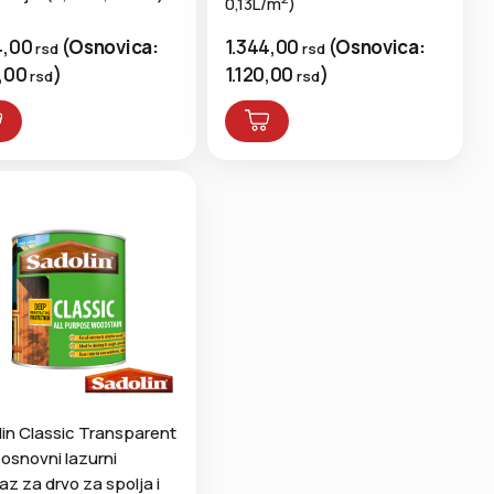
0,13L/m
)
4,00
(
Osnovica:
1.344,00
(
Osnovica:
rsd
rsd
0,00
)
1.120,00
)
rsd
rsd
in Classic Transparent
 osnovni lazurni
z za drvo za spolja i