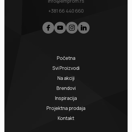
info@emprom.rs
+381 66 440 660
Početna
Svi Proizvodi
Na akciji
Brendovi
Inspiracija
Projektna prodaja
Kontakt