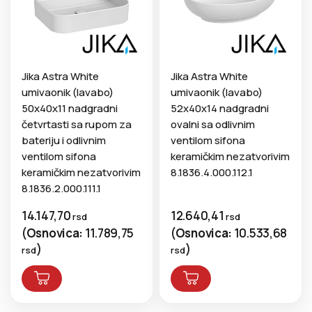
Jika Astra White
Jika Astra White
umivaonik (lavabo)
umivaonik (lavabo)
50x40x11 nadgradni
52x40x14 nadgradni
četvrtasti sa rupom za
ovalni sa odlivnim
bateriju i odlivnim
ventilom sifona
ventilom sifona
keramičkim nezatvorivim
keramičkim nezatvorivim
8.1836.4.000.112.1
8.1836.2.000.111.1
14.147,70
12.640,41
rsd
rsd
(
Osnovica:
11.789,75
(
Osnovica:
10.533,68
)
)
rsd
rsd