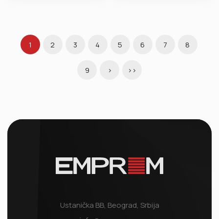
1
2
3
4
5
6
7
8
9
>
>>
Ustanička BB, Beograd, Srbija