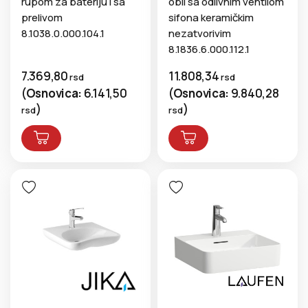
rupom za bateriju i sa
obli sa odlivnim ventilom
prelivom
sifona keramičkim
8.1038.0.000.104.1
nezatvorivim
8.1836.6.000.112.1
7.369,80
11.808,34
rsd
rsd
(
Osnovica:
6.141,50
(
Osnovica:
9.840,28
)
)
rsd
rsd