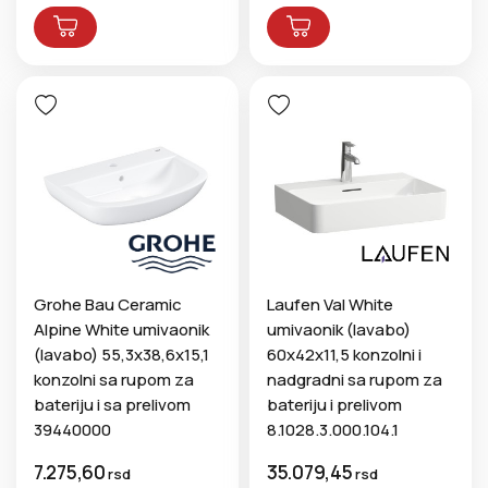
Hatria, Catalano, Galassia i drugi.
Posetite našu online prodavnicu i pronađite savršeni
lavabo za svoje kupatilo. Naš tim stručnjaka je tu da vam
pomogne u odabiru pravog proizvoda za vaše potrebe. Ne
propustite priliku da unapredite svoje kupatilo sa našim
kvalitetnim proizvodima.
Grohe Bau Ceramic
Laufen Val White
Alpine White umivaonik
umivaonik (lavabo)
(lavabo) 55,3x38,6x15,1
60x42x11,5 konzolni i
konzolni sa rupom za
nadgradni sa rupom za
bateriju i sa prelivom
bateriju i prelivom
39440000
8.1028.3.000.104.1
7.275,60
35.079,45
rsd
rsd