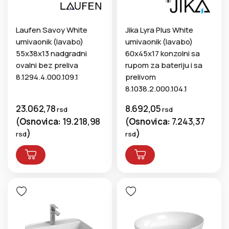
Laufen Savoy White
Jika Lyra Plus White
umivaonik (lavabo)
umivaonik (lavabo)
55x38x13 nadgradni
60x45x17 konzolni sa
ovalni bez preliva
rupom za bateriju i sa
8.1294.4.000.109.1
prelivom
8.1038.2.000.104.1
23.062,78
8.692,05
rsd
rsd
(
Osnovica:
19.218,98
(
Osnovica:
7.243,37
)
)
rsd
rsd