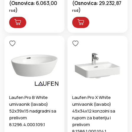
(
Osnovica:
6.063,00
(
Osnovica:
29.232,87
)
)
rsd
rsd
Laufen Pro B White
Laufen Pro X White
umivaonik (lavabo)
umivaonik (lavabo)
52x39x15 nadgradni sa
45x34x12 konzolni sa
prelivom
rupom za bateriju i
8.1296.4.000.109.1
prelivom
8.1586.1.000.104.1