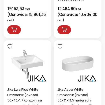
19.153,63
12.484,80
rsd
rsd
(
Osnovica:
15.961,36
(
Osnovica:
10.404,00
)
)
rsd
rsd
Jika Lyra Plus White
Jika Astra White
umivaonik (lavabo)
umivaonik (lavabo)
50x43x1,7 konzolni sa
53x31x11,5 nadgradni