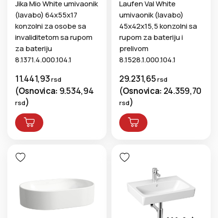
Jika Mio White umivaonik
Laufen Val White
(lavabo) 64x55x17
umivaonik (lavabo)
konzolni za osobe sa
45x42x15,5 konzolni sa
invaliditetom sa rupom
rupom za bateriju i
za bateriju
prelivom
8.1371.4.000.104.1
8.1528.1.000.104.1
11.441,93
29.231,65
rsd
rsd
(
Osnovica:
9.534,94
(
Osnovica:
24.359,70
)
)
rsd
rsd