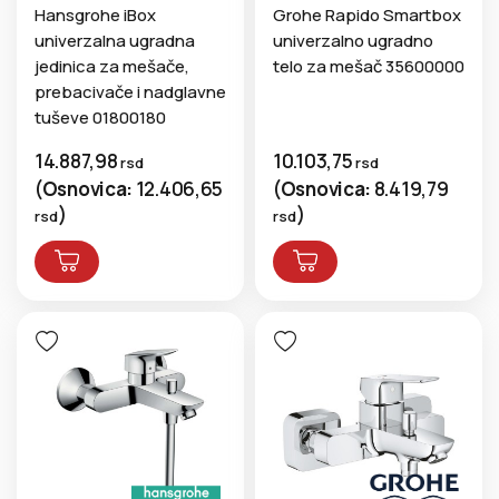
Hansgrohe iBox
Grohe Rapido Smartbox
univerzalna ugradna
univerzalno ugradno
jedinica za mešače,
telo za mešač 35600000
prebacivače i nadglavne
tuševe 01800180
14.887,98
10.103,75
rsd
rsd
(
Osnovica:
12.406,65
(
Osnovica:
8.419,79
)
)
rsd
rsd