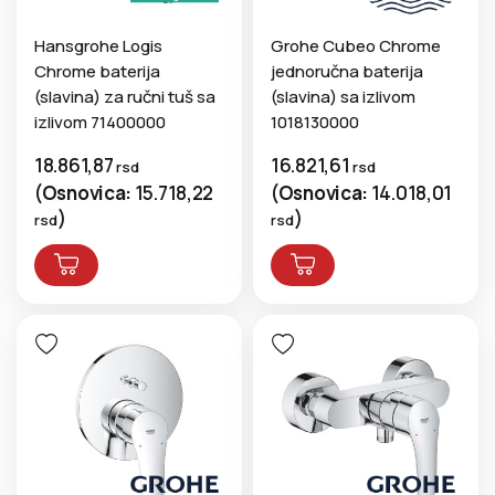
Hansgrohe Logis
Grohe Cubeo Chrome
Chrome baterija
jednoručna baterija
(slavina) za ručni tuš sa
(slavina) sa izlivom
izlivom 71400000
1018130000
18.861,87
16.821,61
rsd
rsd
(
Osnovica:
15.718,22
(
Osnovica:
14.018,01
)
)
rsd
rsd