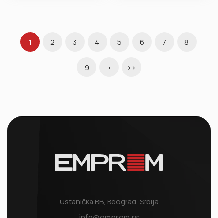
1
2
3
4
5
6
7
8
9
>
>>
Ustanička BB, Beograd, Srbija
info@emprom.rs