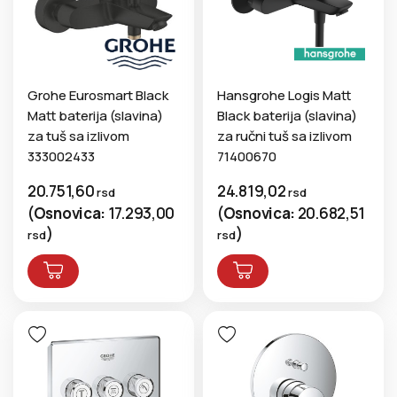
Grohe Eurosmart Black
Hansgrohe Logis Matt
Matt baterija (slavina)
Black baterija (slavina)
za tuš sa izlivom
za ručni tuš sa izlivom
333002433
71400670
20.751,60
24.819,02
rsd
rsd
(
Osnovica:
17.293,00
(
Osnovica:
20.682,51
)
)
rsd
rsd