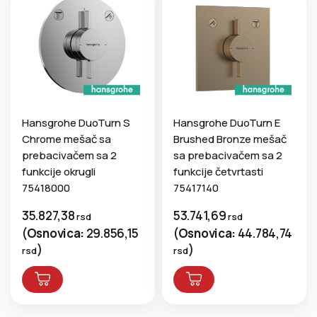
Hansgrohe DuoTurn S
Hansgrohe DuoTurn E
Chrome mešač sa
Brushed Bronze mešač
prebacivačem sa 2
sa prebacivačem sa 2
funkcije okrugli
funkcije četvrtasti
75418000
75417140
35.827,38
53.741,69
rsd
rsd
(
Osnovica:
29.856,15
(
Osnovica:
44.784,74
)
)
rsd
rsd