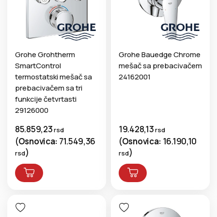
Grohe Grohtherm
Grohe Bauedge Chrome
SmartControl
mešač sa prebacivačem
termostatski mešač sa
24162001
prebacivačem sa tri
funkcije četvrtasti
29126000
85.859,23
19.428,13
rsd
rsd
(
Osnovica:
71.549,36
(
Osnovica:
16.190,10
)
)
rsd
rsd