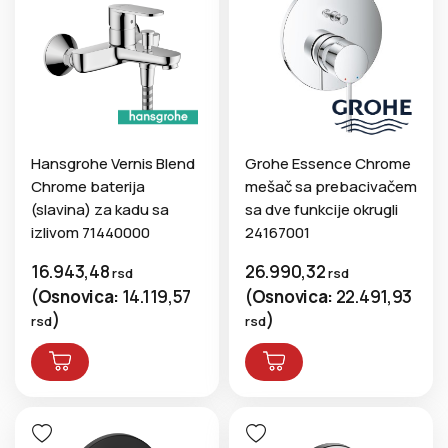
Hansgrohe Vernis Blend
Grohe Essence Chrome
Chrome baterija
mešač sa prebacivačem
(slavina) za kadu sa
sa dve funkcije okrugli
izlivom 71440000
24167001
16.943,48
26.990,32
rsd
rsd
(
Osnovica:
14.119,57
(
Osnovica:
22.491,93
)
)
rsd
rsd