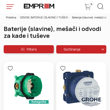
0
Početna
ODVODI, BATERIJE (SLAVINE) I TUŠEVI
Baterije (slavine), mešači i od
Baterije (slavine), mešači i odvodi
za kade i tuševe
Filters