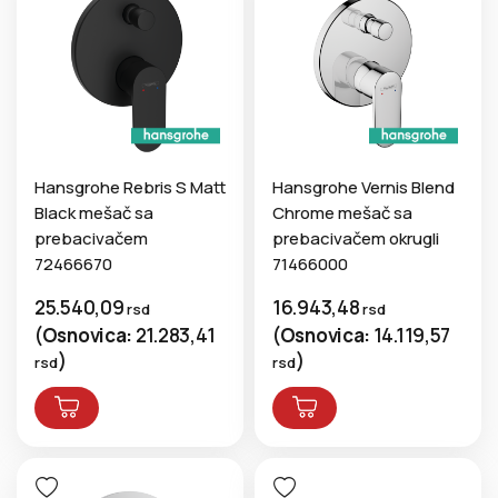
Hansgrohe Rebris S Matt
Hansgrohe Vernis Blend
Black mešač sa
Chrome mešač sa
prebacivačem
prebacivačem okrugli
72466670
71466000
25.540,09
16.943,48
rsd
rsd
(
Osnovica:
21.283,41
(
Osnovica:
14.119,57
)
)
rsd
rsd