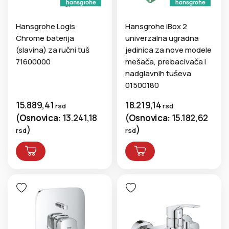
Hansgrohe Logis
Hansgrohe iBox 2
Chrome baterija
univerzalna ugradna
(slavina) za ručni tuš
jedinica za nove modele
71600000
mešača, prebacivača i
nadglavnih tuševa
01500180
15.889,41
18.219,14
rsd
rsd
(
Osnovica:
13.241,18
(
Osnovica:
15.182,62
)
)
rsd
rsd