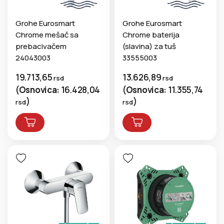
Grohe Eurosmart
Grohe Eurosmart
Chrome mešač sa
Chrome baterija
prebacivačem
(slavina) za tuš
24043003
33555003
19.713,65
13.626,89
rsd
rsd
(
Osnovica:
16.428,04
(
Osnovica:
11.355,74
)
)
rsd
rsd