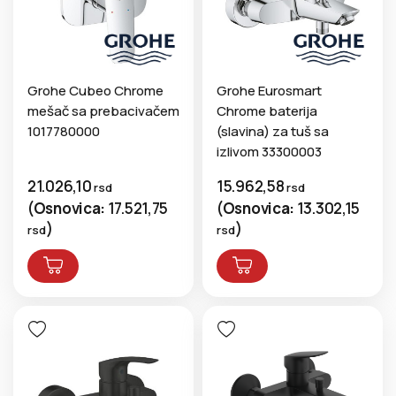
Grohe Cubeo Chrome
Grohe Eurosmart
mešač sa prebacivačem
Chrome baterija
1017780000
(slavina) za tuš sa
izlivom 33300003
21.026,10
15.962,58
rsd
rsd
(
Osnovica:
17.521,75
(
Osnovica:
13.302,15
)
)
rsd
rsd