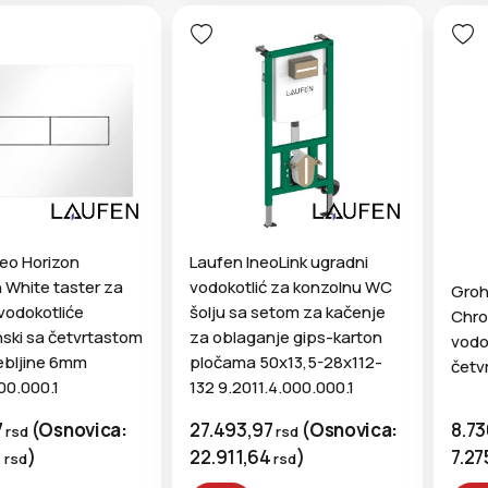
neo Horizon
Laufen IneoLink ugradni
 White taster za
vodokotlić za konzolnu WC
Groh
vodokotliće
šolju sa setom za kačenje
Chro
nski sa četvrtastom
za oblaganje gips-karton
vodok
ebljine 6mm
pločama 50x13,5-28x112-
četv
000.000.1
132 9.2011.4.000.000.1
8.7
7
(
Osnovica:
27.493,97
(
Osnovica:
rsd
rsd
7.27
1
)
22.911,64
)
rsd
rsd