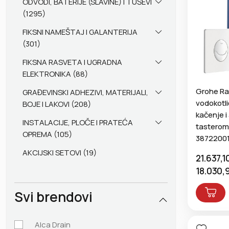
ODVODI, BATERIJE (SLAVINE) I TUŠEVI
(1295)
FIKSNI NAMEŠTAJ I GALANTERIJA
(301)
FIKSNA RASVETA I UGRADNA
ELEKTRONIKA (88)
Grohe Ra
GRAĐEVINSKI ADHEZIVI, MATERIJALI,
vodokotl
BOJE I LAKOVI (208)
kačenje i
INSTALACIJE, PLOČE I PRATEĆA
tasterom 
OPREMA (105)
3872200
AKCIJSKI SETOVI (19)
21.637,1
18.030,
Svi brendovi
Alca Drain