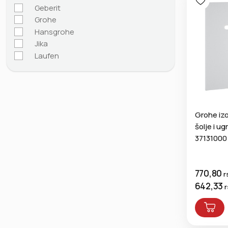
Geberit
Grohe
Hansgrohe
Jika
Laufen
Grohe iz
šolje i u
37131000
770,80
r
642,33
r