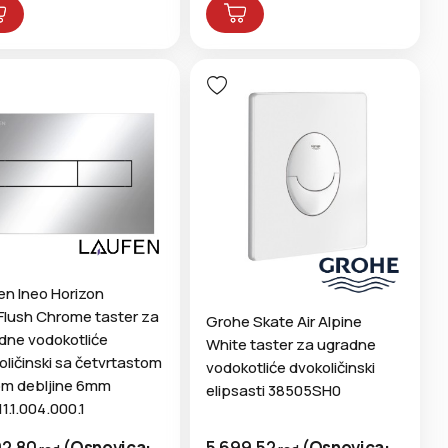
en Ineo Horizon
Flush Chrome taster za
Grohe Skate Air Alpine
dne vodokotliće
White taster za ugradne
oličinski sa četvrtastom
vodokotliće dvokoličinski
om debljine 6mm
elipsasti 38505SH0
1.1.004.000.1
5.699,52
(
Osnovica:
92,80
(
Osnovica: