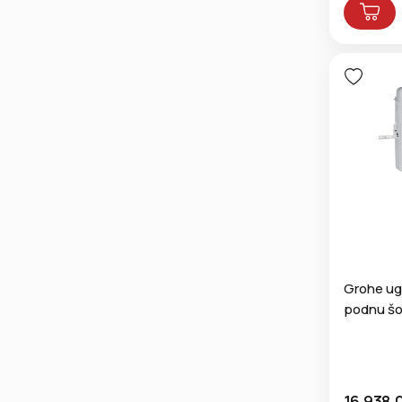
Grohe ugr
podnu šo
16.938,