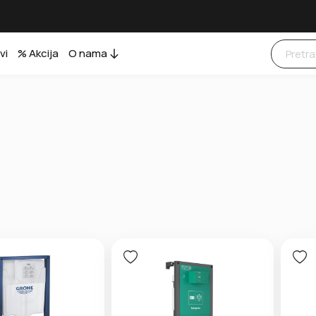
vi
% Akcija
O nama