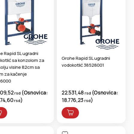
e Rapid SL ugradni
Grohe Rapid SL ugradni
kotlić sa konzolom za
vodokotlić 38528001
olju visine 82cm sa
m za kačenje
26000
22.531,48
(
Osnovica:
809,52
(
Osnovica:
rsd
rsd
18.776,23
)
674,60
)
rsd
rsd