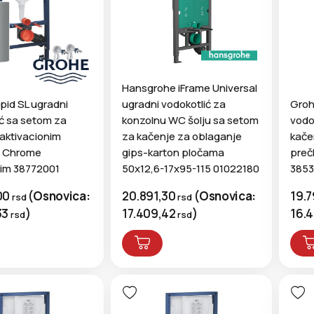
Hansgrohe iFrame Universal
pid SL ugradni
Groh
ugradni vodokotlić za
ić sa setom za
vodo
konzolnu WC šolju sa setom
 aktivacionim
kače
za kačenje za oblaganje
m Chrome
preč
gips-karton pločama
tim 38772001
3853
50x12,6-17x95-115 01022180
00
(
Osnovica:
19.
20.891,30
(
Osnovica:
rsd
rsd
33
)
16.
17.409,42
)
rsd
rsd