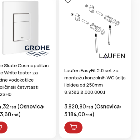
e Skate Cosmopolitan
Laufen EasyFit 2.0 set za
ne White taster za
montažu konzolnih WC šolja
dne vodokotliće
i bidea od 250mm
ličinski četvrtasti
8.9382.8.000.000.1
32SH0
3.820,80
(
Osnovica:
4,32
(
Osnovica:
rsd
rsd
3.184,00
)
53,60
)
rsd
rsd