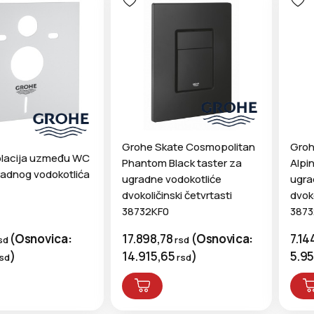
Grohe Skate Cosmopolitan
Groh
olacija uzmeđu WC
Phantom Black taster za
Alpi
gradnog vodokotlića
ugradne vodokotliće
ugra
dvokoličinski četvrtasti
dvoko
38732KF0
387
(
Osnovica:
17.898,78
(
Osnovica:
7.14
sd
rsd
)
14.915,65
)
5.9
sd
rsd