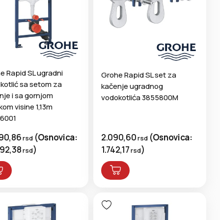
e Rapid SL ugradni
Grohe Rapid SL set za
kotlić sa setom za
kačenje ugradnog
nje i sa gornjom
vodokotlića 3855800M
kom visine 1,13m
6001
790,86
(
Osnovica:
2.090,60
(
Osnovica:
rsd
rsd
492,38
)
1.742,17
)
rsd
rsd