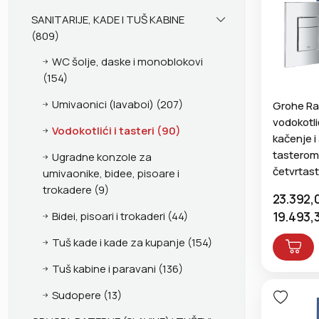
SANITARIJE, KADE I TUŠ KABINE
(809)
WC šolje, daske i monoblokovi
(154)
Umivaonici (lavaboi) (207)
Grohe Ra
vodokotl
Vodokotlići i tasteri (90)
kačenje i
tastero
Ugradne konzole za
četvrtas
umivaonike, bidee, pisoare i
trokadere (9)
23.392,
19.493,
Bidei, pisoari i trokaderi (44)
Tuš kade i kade za kupanje (154)
Tuš kabine i paravani (136)
Sudopere (13)