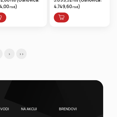
rsd
rsd
4.749,60
)
44,00
)
rsd
rsd
>
>>
ZVODI
NA AKCIJI
BRENDOVI