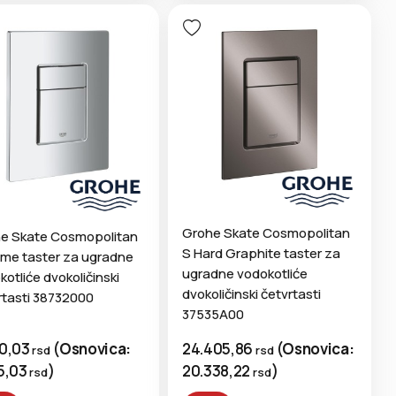
Grohe Skate Cosmopolitan
e Skate Cosmopolitan
S Hard Graphite taster za
me taster za ugradne
ugradne vodokotliće
otliće dvokoličinski
dvokoličinski četvrtasti
rtasti 38732000
37535A00
30,03
(
Osnovica:
24.405,86
(
Osnovica:
rsd
rsd
5,03
)
20.338,22
)
rsd
rsd