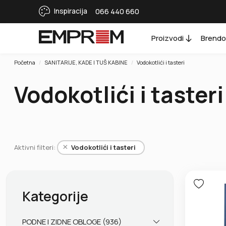
Inspiracija
066 440 660
Proizvodi
Brendo
Početna
SANITARIJE, KADE I TUŠ KABINE
Vodokotlići i tasteri
Vodokotlići i tasteri
×
Aktivni filteri:
Vodokotlići i tasteri
Kategorije
PODNE I ZIDNE OBLOGE (936)