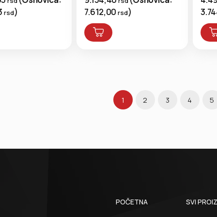
rsd
rsd
3
)
7.612,00
)
3.7
rsd
rsd
1
2
3
4
5
POČETNA
SVI PROI