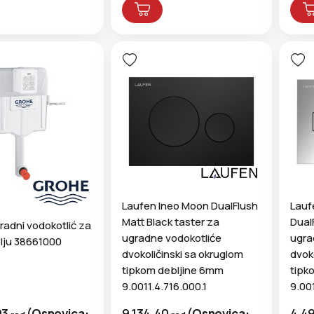
Laufen Ineo Moon DualFlush
Lauf
Matt Black taster za
Dual
adni vodokotlić za
ugradne vodokotliće
ugra
lju 38661000
dvokoličinski sa okruglom
dvok
tipkom debljine 6mm
tipk
9.0011.4.716.000.1
9.001
03
(
Osnovica:
9.134,40
(
Osnovica:
4.4