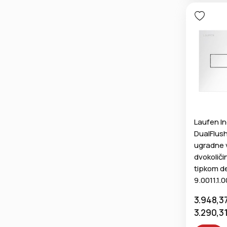
Laufen I
DualFlush
ugradne 
dvokoliči
tipkom d
9.0011.1.
3.948,3
3.290,3