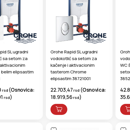
pid SL ugradni
Grohe Rapid SL ugradni
Groh
ić sa setom za
vodokotlić sa setom za
vodo
 aktivacionim
kačenje i aktivacionim
WC š
belim elipsastim
tasterom Chrome
seto
1
elipsastim 38721001
385
0
(
Osnovica:
22.703,47
(
Osnovica:
42.
rsd
rsd
91
)
18.919,56
)
35.
rsd
rsd