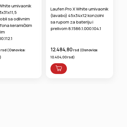
 White umivaonik
Laufen Pro X White umivaonik
3x31x11,5
(lavabo) 45x34x12 konzolni
obli sa odlivnim
sa rupom za bateriju i
ifona keramičkim
prelivom 8.1586.1.000.104.1
vim
0.112.1
12.484,80
4
rsd
rsd
(
Osnovica:
(
Osnovica:
rsd
10.404,00
)
)