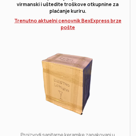
virmanski i uštedite troškove otkupnine za
plaćanje kuriru.
Trenutno aktuelni cenovnik BexExpress brze
pošte
Proizvodi sanitarne keramike zapakovani u