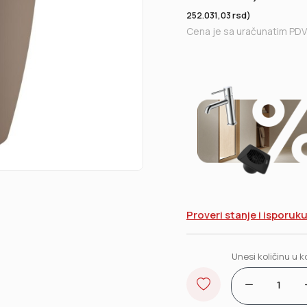
rsd
252.031,03
)
Cena je sa uračunatim PDV
Proveri stanje i isporuk
Unesi količinu
u k