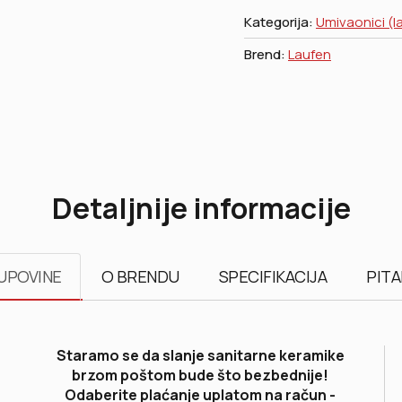
Kategorija:
Umivaonici (l
Brend:
Laufen
Detaljnije informacije
UPOVINE
O BRENDU
SPECIFIKACIJA
PITA
Staramo se da slanje sanitarne keramike
brzom poštom bude što bezbednije!
Odaberite plaćanje uplatom na račun -