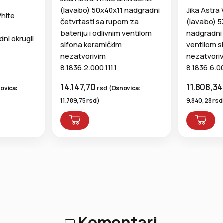
(lavabo) 50x40x11 nadgradni
Jika Astra
White
četvrtasti sa rupom za
(lavabo) 5
)
bateriju i odlivnim ventilom
nadgradni 
ni okrugli
sifona keramičkim
ventilom s
nezatvorivim
nezatvori
8.1836.2.000.111.1
8.1836.6.00
14.147,70
11.808,3
rsd
ovica:
(
Osnovica:
rsd
rsd
11.789,75
)
9.840,28
Komentari