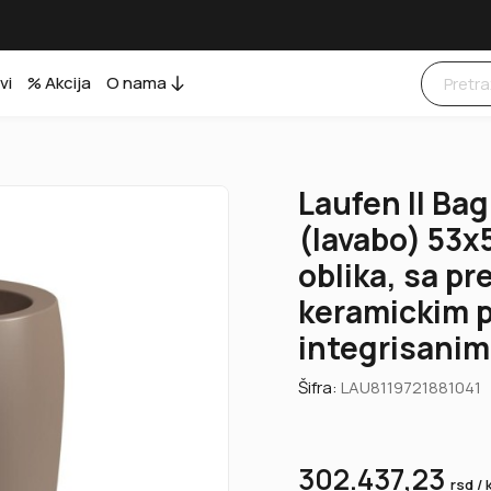
vi
% Akcija
O nama
Laufen Il Ba
(lavabo) 53x
oblika, sa pr
keramickim p
integrisanim
Šifra:
LAU8119721881041
302.437,23
rsd / 