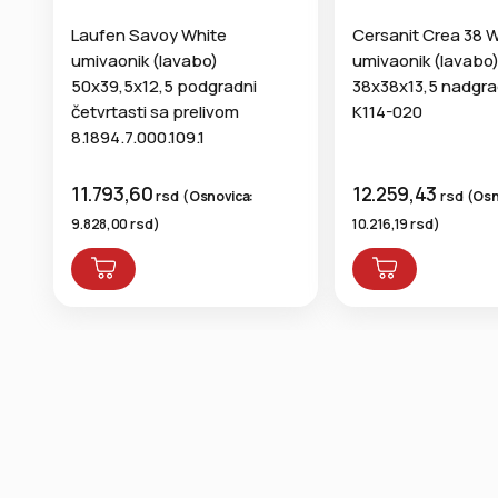
Laufen Savoy White
Cersanit Crea 38 
umivaonik (lavabo)
umivaonik (lavabo
50x39,5x12,5 podgradni
38x38x13,5 nadgrad
četvrtasti sa prelivom
K114-020
8.1894.7.000.109.1
11.793,60
12.259,43
rsd
rsd
(
Osnovica:
(
Osn
rsd
rsd
9.828,00
)
10.216,19
)