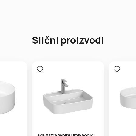
Slični proizvodi
Jika Astra White umivaonik