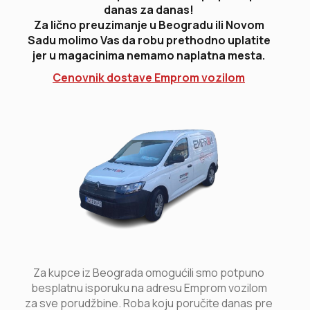
danas za danas!
Za lično preuzimanje u Beogradu ili Novom
Sadu molimo Vas da robu prethodno uplatite
jer u magacinima nemamo naplatna mesta.
Cenovnik dostave Emprom vozilom
Za kupce iz Beograda omogućili smo potpuno
besplatnu isporuku na adresu Emprom vozilom
za sve porudžbine. Roba koju poručite danas pre