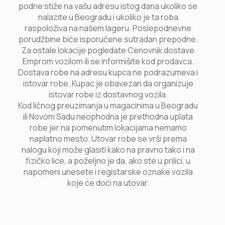
podne stiže na vašu adresu istog dana ukoliko se
nalazite u Beogradu i ukoliko je ta roba
raspoloživa na našem lageru. Poslepodnevne
porudžbine biće isporučene sutradan prepodne.
Za ostale lokacije pogledate Cenovnik dostave
Emprom vozilom ili se informišite kod prodavca.
Dostava robe na adresu kupca ne podrazumeva i
istovar robe. Kupac je obavezan da organizuje
istovar robe iz dostavnog vozila.
Kod ličnog preuzimanja u magacinima u Beogradu
ili Novom Sadu neophodna je prethodna uplata
robe jer na pomenutim lokacijama nemamo
naplatno mesto. Utovar robe se vrši prema
nalogu koji može glasiti kako na pravno tako i na
fizičko lice, a poželjno je da, ako ste u prilici, u
napomeni unesete i registarske oznake vozila
koje će doći na utovar.