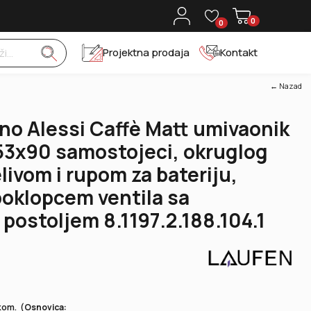
0
0
Projektna prodaja
Kontakt
← Nazad
gno Alessi Caffè Matt umivaonik
53x90 samostojeci, okruglog
elivom i rupom za bateriju,
oklopcem ventila sa
 postoljem 8.1197.2.188.104.1
kom.
(
Osnovica: