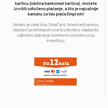
karticu (obična bankomat kartica), možete
izvršiti odloženo plaćanje, a što je najvažnije
kamatu za Vas plaća Emprom!
Ukoliko je vaša Visa, DinaCard, AmericanExpress,
MasterCard ili Maestro kartica likvidna, odaberite
odloženo plaćanje i komforno iznesite svoju
investiciju.