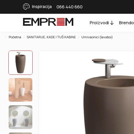
Inspiracija
066 440 660
Proizvodi
Brendo
Početna
SANITARIJE, KADE I TUŠ KABINE
Umivaonici (lavaboi)