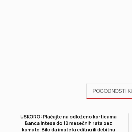
POGODNOSTI K
USKORO: Plaćajte na odloženo karticama
Banca Intesa do 12 mesečnih rata bez
kamate. Bilo da imate kreditnu ili debitnu