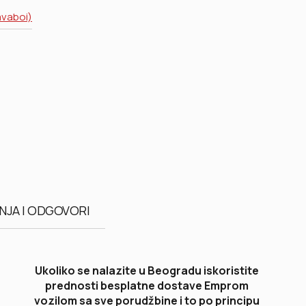
avaboi)
NJA I ODGOVORI
Ukoliko se nalazite u Beogradu iskoristite
prednosti besplatne dostave Emprom
vozilom sa sve porudžbine i to po principu