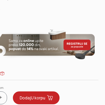
u
om.
Dodaj
U korpu