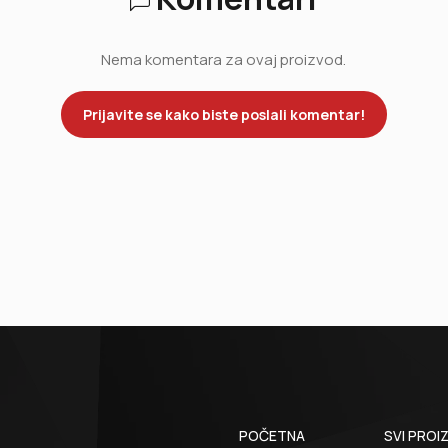
Nema komentara za ovaj proizvod.
Prijavite se kako biste poslali komentar!
POČETNA
SVI PROI