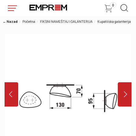
0
← Nazad
Početna
FIKSNI NAMEŠTAJ I GALANTERIJA
Kupatilska galanterija