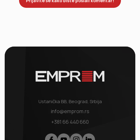
Prijavite se kako biste poslali komentar!
Ustanička BB, Beograd, Srbija
info@emprom.rs
+381 66 440 660