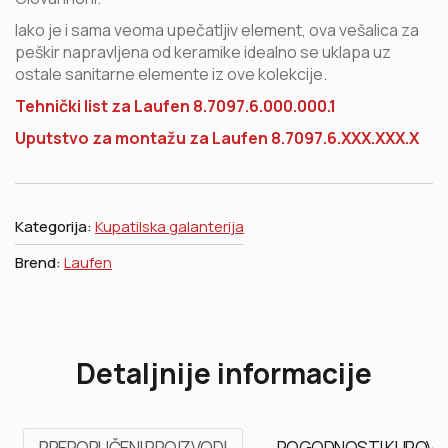
Iako je i sama veoma upečatljiv element, ova vešalica za
peškir napravljena od keramike idealno se uklapa uz
ostale sanitarne elemente iz ove kolekcije.
Tehnički list za Laufen 8.7097.6.000.000.1
Uputstvo za montažu za Laufen 8.7097.6.XXX.XXX.X
Kategorija:
Kupatilska galanterija
Brend:
Laufen
Detaljnije informacije
PREPORUČENI PROIZVODI
POGODNOSTI KUPOVI