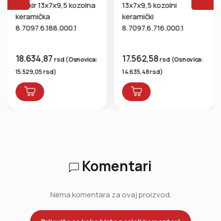
peškir 13x7x9,5 kozolna
13x7x9,5 kozolni
keramička
keramički
8.7097.6.188.000.1
8.7097.6.716.000.1
18.634,87
17.562,58
rsd
rsd
(
Osnovica:
(
Osnovica:
rsd
rsd
15.529,05
)
14.635,48
)
Komentari
Nema komentara za ovaj proizvod.