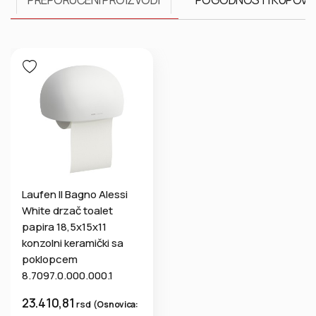
Laufen Il Bagno Alessi
White drzač toalet
papira 18,5x15x11
konzolni keramički sa
poklopcem
8.7097.0.000.000.1
23.410,81
rsd
(
Osnovica: