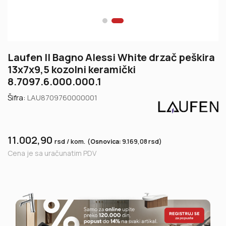
Laufen Il Bagno Alessi White drzač peškira
13x7x9,5 kozolni keramički
8.7097.6.000.000.1
Šifra:
LAU8709760000001
11.002,90
rsd / kom.
rsd
(
Osnovica:
9.169,08
)
Cena je sa uračunatim PDV