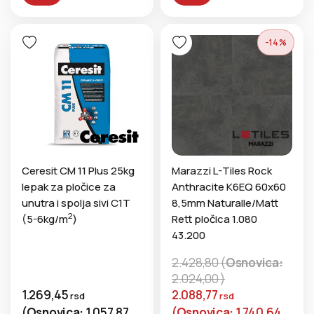
-14%
Ceresit CM 11 Plus 25kg
Marazzi L-Tiles Rock
lepak za pločice za
Anthracite K6EQ 60x60
unutra i spolja sivi C1T
8,5mm Naturalle/Matt
2
(5-6kg/m
)
Rett pločica 1.080
43.200
2.428,80
(
Osnovica:
2.024,00
)
1.269,45
2.088,77
rsd
rsd
(
Osnovica:
1.057,87
(
Osnovica:
1.740,64