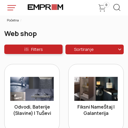
0
Početna
Web shop
Filters
Odvodi, Baterije
Fiksni NameŠtaj I
(slavine) I TuŠevi
Galanterija