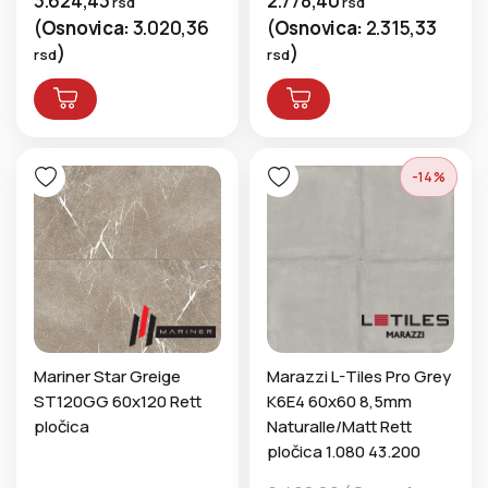
3.624,43
2.778,40
rsd
rsd
(
Osnovica:
3.020,36
(
Osnovica:
2.315,33
)
)
rsd
rsd
-14%
Mariner Star Greige
Marazzi L-Tiles Pro Grey
ST120GG 60x120 Rett
K6E4 60x60 8,5mm
pločica
Naturalle/Matt Rett
pločica 1.080 43.200