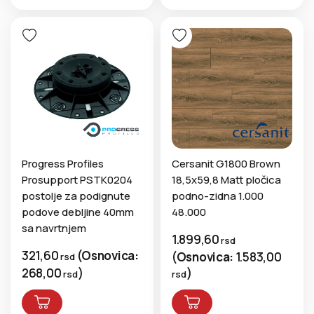
Progress Profiles
Cersanit G1800 Brown
Prosupport PSTK0204
18,5x59,8 Matt pločica
postolje za podignute
podno-zidna 1.000
podove debljine 40mm
48.000
sa navrtnjem
1.899,60
rsd
321,60
(
Osnovica:
(
Osnovica:
1.583,00
rsd
268,00
)
)
rsd
rsd