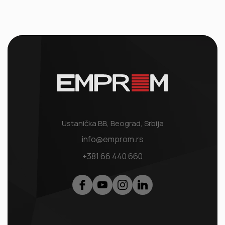
Ustanička BB, Beograd, Srbija
info@emprom.rs
+381 66 440 660