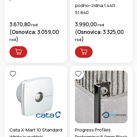
podno-zidna 1.440
51.840
3.670,80
3.990,00
rsd
rsd
(
Osnovica:
3.059,00
(
Osnovica:
3.325,00
)
)
rsd
rsd
Cata X-Mart 10 Standard
Progress Profiles
White kupatilski
Proterminal 8,0mm Black