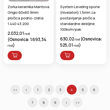
Zorka keramika Mantova
System Leveling spone
Grigio 60x60 9mm
(nivelatori) 1,5mm za
pločica podno-zidna
postavljanje pločica
1.440 43.200
standardne debljine
100kom/pak.
2.032,01
rsd
630,02
(
Osnovica:
(
Osnovica:
1.693,34
rsd
)
525,01
)
rsd
rsd
<<
<
1
2
3
4
5
6
7
8
9
>
>>