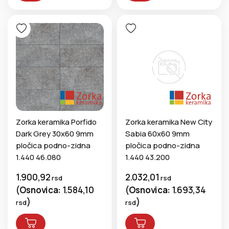
Zorka keramika Porfido
Zorka keramika New City
Dark Grey 30x60 9mm
Sabia 60x60 9mm
pločica podno-zidna
pločica podno-zidna
1.440 46.080
1.440 43.200
1.900,92
2.032,01
rsd
rsd
(
Osnovica:
1.584,10
(
Osnovica:
1.693,34
)
)
rsd
rsd