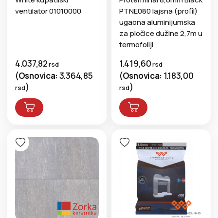
ventilator 01010000
PTNE080 lajsna (profil)
ugaona aluminijumska
za pločice dužine 2,7m u
termofoliji
4.037,82
1.419,60
rsd
rsd
(
Osnovica:
3.364,85
(
Osnovica:
1.183,00
)
)
rsd
rsd