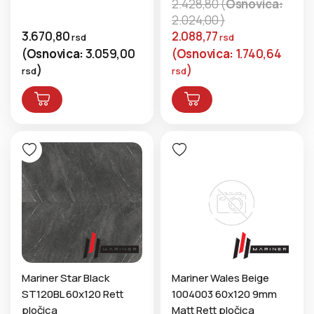
2.428,80
(
Osnovica:
2.024,00
)
3.670,80
2.088,77
rsd
rsd
(
Osnovica:
3.059,00
(
Osnovica:
1.740,64
)
)
rsd
rsd
Mariner Star Black
Mariner Wales Beige
ST120BL 60x120 Rett
1004003 60x120 9mm
pločica
Matt Rett pločica