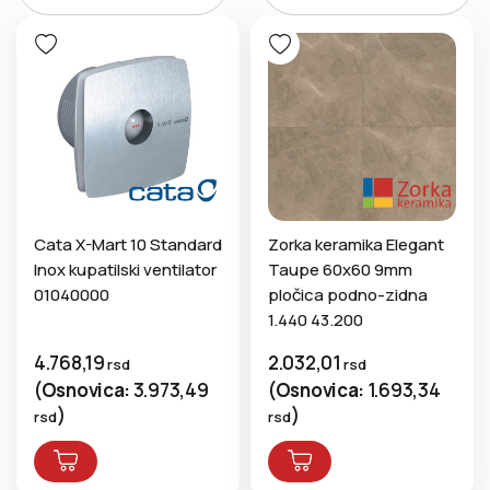
Cata X-Mart 10 Standard
Zorka keramika Elegant
Inox kupatilski ventilator
Taupe 60x60 9mm
01040000
pločica podno-zidna
1.440 43.200
4.768,19
2.032,01
rsd
rsd
(
Osnovica:
3.973,49
(
Osnovica:
1.693,34
)
)
rsd
rsd