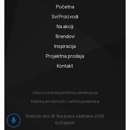
Početna
Svi Proizvodi
Na akciji
Brendovi
Inspiracija
Projektna prodaja
Kontakt
Uslovi korišćenja
Politika reklamacija
Politika privatnosti i zaštita podataka
Emprom doo ©. Sva prava zadržana 2026
by Explicit