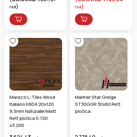
)
)
rsd
rsd
Marazzi L-Tiles Wood
Mariner Star Greige
Italiano K6DA 20x120
ST30GGR 30x60 Rett
9,5mm Naturalle/Matt
pločica
Rett pločica 0.720
43.200