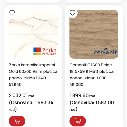
Zorka keramika Imperial
Cersanit G1800 Beige
Gold 60x60 9mm pločica
18,5x59,8 Matt pločica
podno-zidna 1.440
podno-zidna 1.000
51.840
48.000
2.032,01
1.899,60
rsd
rsd
(
Osnovica:
1.693,34
(
Osnovica:
1.583,00
)
)
rsd
rsd